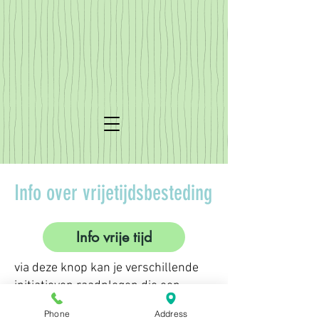
Info over vrijetijdsbesteding
Info vrije tijd
via deze knop kan je verschillende
initiatieven raadplegen die een
gevarieerd aanbod geven
Phone
Address