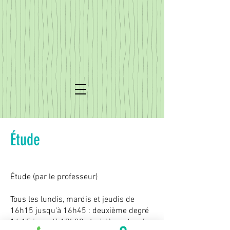
Étude
Étude (par le professeur)
Tous les lundis, mardis et jeudis de
16h15 jusqu'à 16h45 : deuxième degré
16.15 jusqu'à 17h00 : troisième degré