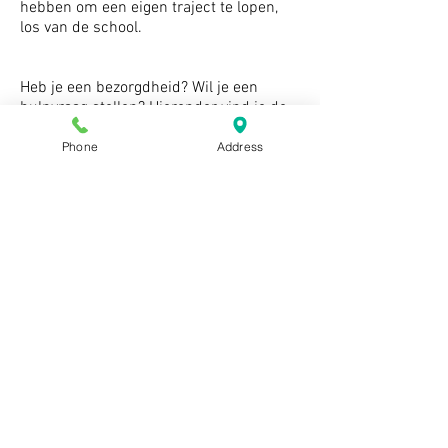
hebben om een eigen traject te lopen,
los van de school.
Heb je een bezorgdheid? Wil je een
hulpvraag stellen? Hieronder vind je de
contactgegevens van onze
zorgcoördinatoren:
Phone
Address
KLEUTER: Nele Vanneste:
nele.vanneste@arkorum.be
LAGER: Kristel Debusschere:
kristel.debusschere@arkorum.be