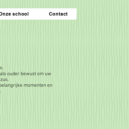
Onze school
Contact
n.
e als ouder bewust om uw
zus.
j belangrijke momenten en
.