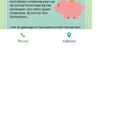
Phone
Address
zwerfvuilactie 17 maart
2018: een enthousiaste
bende